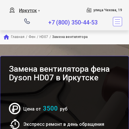
Сервисный центр является сп
Иркутск
улица Чехова, 19
▼
+7 (800) 350-44-53
Главная
/
Фен
/
HD07
/
Замена вентилятора
Замена вентилятора фена
Dyson HD07 в Иркутске
3500
Цена от
руб
Экспресс ремонт в день обращения