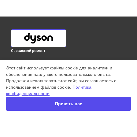
Сервисный ремонт
ВЫБЕРИ СВОЙ ГОРОД
Этот сайт использует файлы cookie для аналитики и
Чистка и обслуживание вентиляционных отверстий фена
обеспечения наилучшего пользовательского опыта.
HD08 Dyson в
Краснодаре
Продолжая использовать этот сайт, вы соглашаетесь с
Чистка и обслуживание вентиляционных отверстий фена
использованием файлов cookie.
Политика
HD08 Dyson в
Ростове-на-Дону
конфиденциальности
Чистка и обслуживание вентиляционных отверстий фена
HD08 Dyson в
Нижнем Новгороде
Принять все
Чистка и обслуживание вентиляционных отверстий фена
HD08 Dyson в
Новосибирске
Чистка и обслуживание вентиляционных отверстий фена
HD08 Dyson в
Челябинске
Чистка и обслуживание вентиляционных отверстий фена