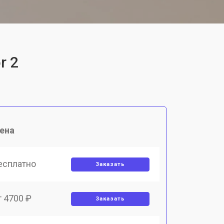
r 2
ена
есплатно
Заказать
т 4700 ₽
Заказать