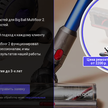
 для Big Ball Multifloor 2.
стей.
 подход к каждому клиенту.
ifloor 2 функционировал
фессионалам, и мы
езультатов нашей работы.
Цена ремон
от 2200 р.
ия до 3-х лет
править заявку
 на обработку моих
персональных