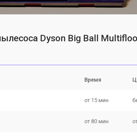
лесоса Dyson Big Ball Multifloo
Время
Ц
от 15 мин
б
от 80 мин
о