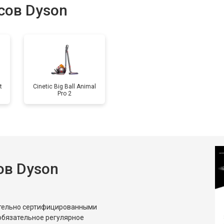
сов Dyson
 креплений, кнопок)
от 80 мин
о
 платы
от 120 мин
о
t
Cinetic Big Ball Animal
Pro 2
от 70 мин
о
ктрического шнура
от 80 мин
о
ов Dyson
ительно сертифицированными
обязательное регулярное