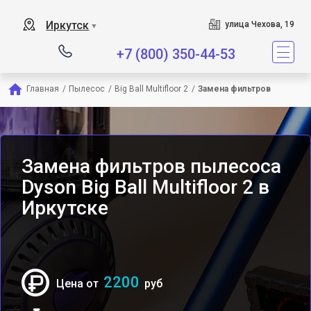
Сервисный центр явл
Иркутск
улица Чехова, 19
▼
+7 (800) 350-44-53
Главная
/
Пылесос
/
Big Ball Multifloor 2
/
Замена фильтров
Замена фильтров пылесоса
Dyson Big Ball Multifloor 2 в
Иркутске
2200
Цена от
руб