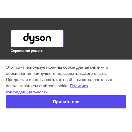
Сервисный ремонт
ВЫБЕРИ СВОЙ ГОРОД
Этот сайт использует файлы cookie для аналитики и
Замена фильтров пылесоса Big Ball Multifloor 2 Dyson в
обеспечения наилучшего пользовательского опыта.
Краснодаре
Продолжая использовать этот сайт, вы соглашаетесь с
Замена фильтров пылесоса Big Ball Multifloor 2 Dyson в
использованием файлов cookie.
Политика
Ростове-на-Дону
конфиденциальности
Замена фильтров пылесоса Big Ball Multifloor 2 Dyson в
Нижнем Новгороде
Принять все
Замена фильтров пылесоса Big Ball Multifloor 2 Dyson в
Новосибирске
Замена фильтров пылесоса Big Ball Multifloor 2 Dyson в
Челябинске
Замена фильтров пылесоса Big Ball Multifloor 2 Dyson в