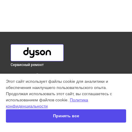
Сервисный ремонт
ВЫБЕРИ СВОЙ ГОРОД
Этот сайт использует файлы cookie для аналитики и
Ремонт электродвигателя пылесоса DC37 Allergy
обеспечения наилучшего пользовательского опыта.
Musclehead Dyson в
Краснодаре
Продолжая использовать этот сайт, вы соглашаетесь с
Ремонт электродвигателя пылесоса DC37 Allergy
использованием файлов cookie.
Политика
Musclehead Dyson в
Ростове-на-Дону
конфиденциальности
Ремонт электродвигателя пылесоса DC37 Allergy
Musclehead Dyson в
Нижнем Новгороде
Принять все
Ремонт электродвигателя пылесоса DC37 Allergy
Musclehead Dyson в
Новосибирске