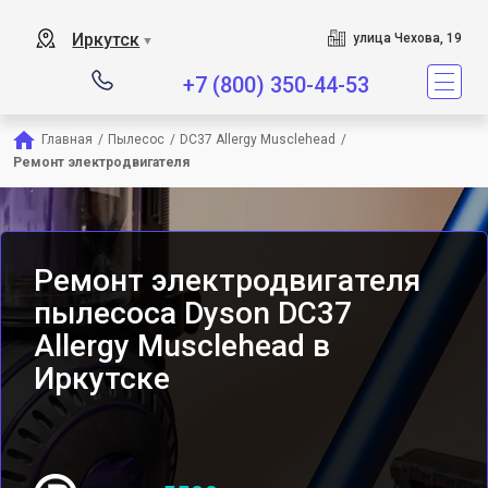
Сервисный центр является 
Иркутск
улица Чехова, 19
▼
+7 (800) 350-44-53
Главная
/
Пылесос
/
DC37 Allergy Musclehead
/
Ремонт электродвигателя
Ремонт электродвигателя
пылесоса Dyson DC37
Allergy Musclehead в
Иркутске