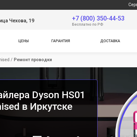
Сервисный ц
+7 (800) 350-44-53
ица Чехова, 19
Бесплатно по РФ
ЦЕНЫ
ГАРАНТИЯ
ДОСТАВКА
mised
/
Ремонт проводки
айлера Dyson HS01
mised в Иркутске