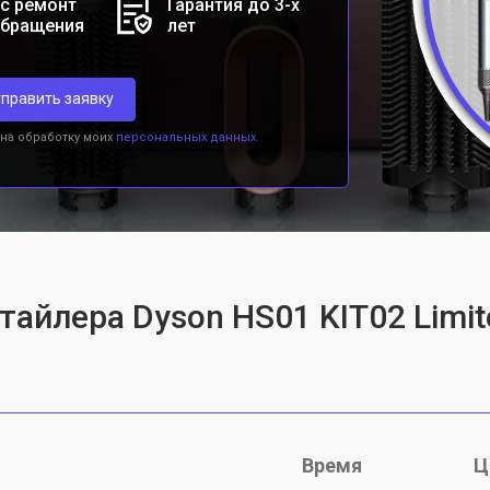
с ремонт
Гарантия до 3-х
обращения
лет
править заявку
 на обработку моих
персональных данных.
тайлера Dyson HS01 KIT02 Limit
Время
Ц