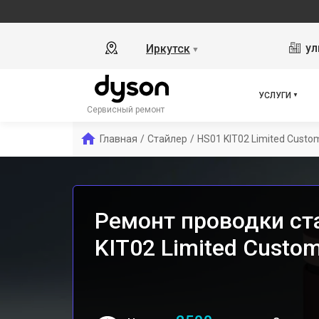
ул
Иркутск
▼
УСЛУГИ
Сервисный ремонт
Главная
/
Стайлер
/
HS01 KIT02 Limited Custo
Ремонт проводки ст
KIT02 Limited Custo