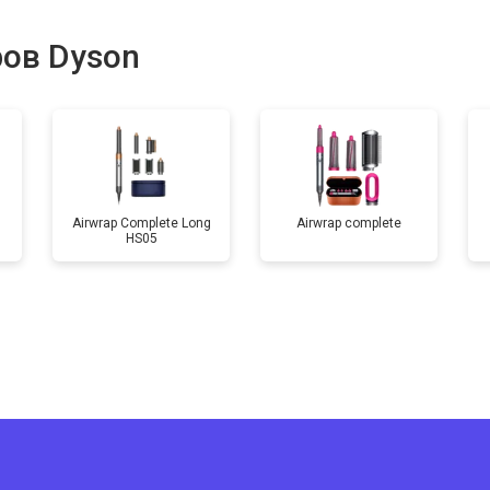
ров Dyson
g
Airwrap Complete Long
Airwrap complete
HS05
?