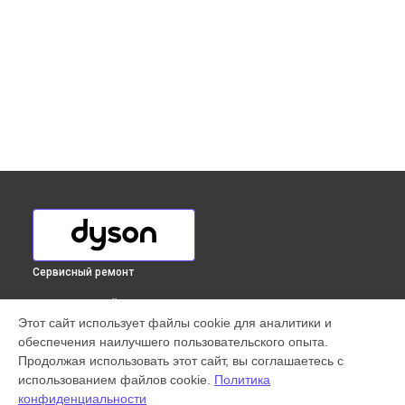
Сервисный ремонт
ВЫБЕРИ СВОЙ ГОРОД
Этот сайт использует файлы cookie для аналитики и
Ремонт двигателя сушилки для рук AB14 1600 Вт Dyson в
обеспечения наилучшего пользовательского опыта.
Краснодаре
Продолжая использовать этот сайт, вы соглашаетесь с
Ремонт двигателя сушилки для рук AB14 1600 Вт Dyson в
использованием файлов cookie.
Политика
Ростове-на-Дону
конфиденциальности