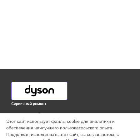
Сервисный ремонт
ВЫБЕРИ СВОЙ ГОРОД
Этот сайт использует файлы cookie для аналитики и
Диагностика сушилки для рук Airblade V AB 12 nickel Dyson
обеспечения наилучшего пользовательского опыта.
в
Краснодаре
Продолжая использовать этот сайт, вы соглашаетесь с
Диагностика сушилки для рук Airblade V AB 12 nickel Dyson