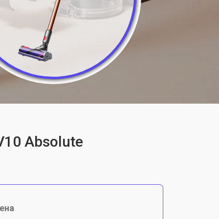
V10 Absolute
ена