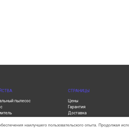
ЙСТВА
СТРАНИЦЫ
альный пылесос
Цены
с
Гарантия
митель
Доставка
пылесос
Контакты
обеспечения наилучшего пользовательского опыта. Продолжая испол
р
Карта сайта