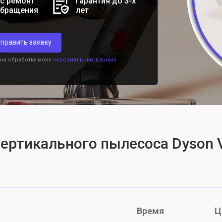
с ремонт
Гарантия до 3-х
обращения
лет
править заявку
 на обработку моих
персональных данных.
вертикального пылесоса Dyson 
Время
Ц