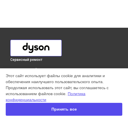
Сервисный ремонт
ВЫБЕРИ СВОЙ ГОРОД
Этот сайт использует файлы cookie для аналитики и
Ремонт платы управления (восстановление)
обеспечения наилучшего пользовательского опыта.
вертикального пылесоса V7 Parquet Extra Dyson в
Продолжая использовать этот сайт, вы соглашаетесь с
Краснодаре
использованием файлов cookie.
Политика
Ремонт платы управления (восстановление)
конфиденциальности
вертикального пылесоса V7 Parquet Extra Dyson в
Ростове-
на-Дону
Принять все
Ремонт платы управления (восстановление)
вертикального пылесоса V7 Parquet Extra Dyson в
Нижнем
Новгороде