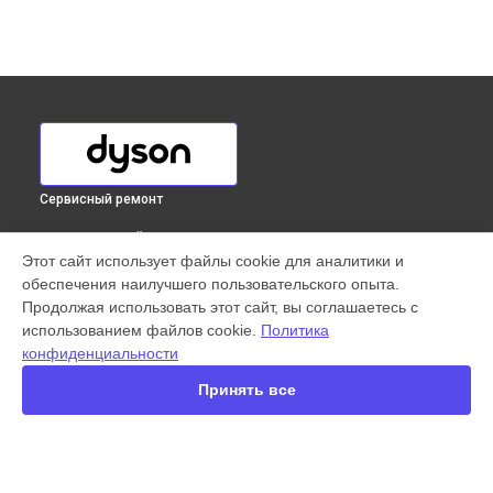
Сервисный ремонт
ВЫБЕРИ СВОЙ ГОРОД
Этот сайт использует файлы cookie для аналитики и
Ремонт привода вертикального пылесоса V7 Parquet Extra
обеспечения наилучшего пользовательского опыта.
Dyson в
Краснодаре
Продолжая использовать этот сайт, вы соглашаетесь с
Ремонт привода вертикального пылесоса V7 Parquet Extra
использованием файлов cookie.
Политика
Dyson в
Ростове-на-Дону
конфиденциальности
Ремонт привода вертикального пылесоса V7 Parquet Extra
Dyson в
Нижнем Новгороде
Принять все
Ремонт привода вертикального пылесоса V7 Parquet Extra
Dyson в
Новосибирске
Ремонт привода вертикального пылесоса V7 Parquet Extra
Dyson в
Челябинске